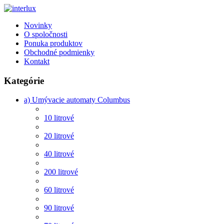
Novinky
O spoločnosti
Ponuka produktov
Obchodné podmienky
Kontakt
Kategórie
a) Umývacie automaty Columbus
10 litrové
20 litrové
40 litrové
200 litrové
60 litrové
90 litrové