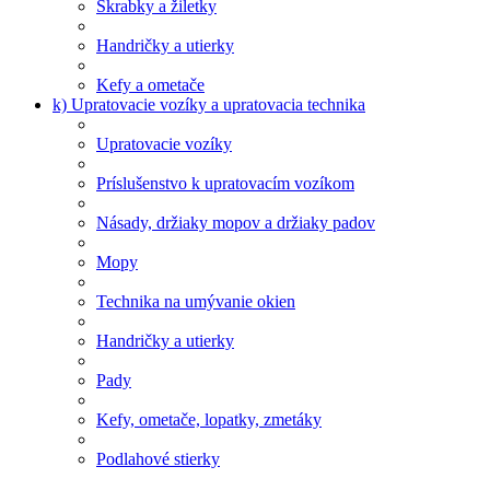
Škrabky a žiletky
Handričky a utierky
Kefy a ometače
k) Upratovacie vozíky a upratovacia technika
Upratovacie vozíky
Príslušenstvo k upratovacím vozíkom
Násady, držiaky mopov a držiaky padov
Mopy
Technika na umývanie okien
Handričky a utierky
Pady
Kefy, ometače, lopatky, zmetáky
Podlahové stierky