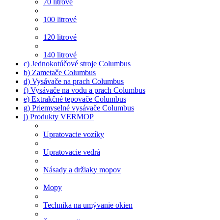
70 litrové
100 litrové
120 litrové
140 litrové
c) Jednokotúčové stroje Columbus
b) Zametače Columbus
d) Vysávače na prach Columbus
f) Vysávače na vodu a prach Columbus
e) Extrakčné tepovače Columbus
g) Priemyselné vysávače Columbus
j) Produkty VERMOP
Upratovacie vozíky
Upratovacie vedrá
Násady a držiaky mopov
Mopy
Technika na umývanie okien