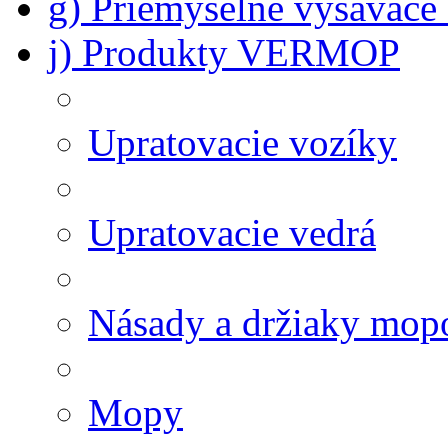
g) Priemyselné vysávač
j) Produkty VERMOP
Upratovacie vozíky
Upratovacie vedrá
Násady a držiaky mop
Mopy