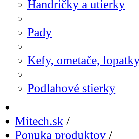
Handričky a utierky
Pady
Kefy, ometače, lopatk
Podlahové stierky
Mitech.sk
/
Ponuka produktov
/