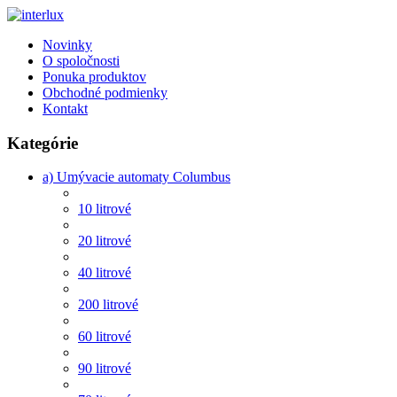
Novinky
O spoločnosti
Ponuka produktov
Obchodné podmienky
Kontakt
Kategórie
a) Umývacie automaty Columbus
10 litrové
20 litrové
40 litrové
200 litrové
60 litrové
90 litrové