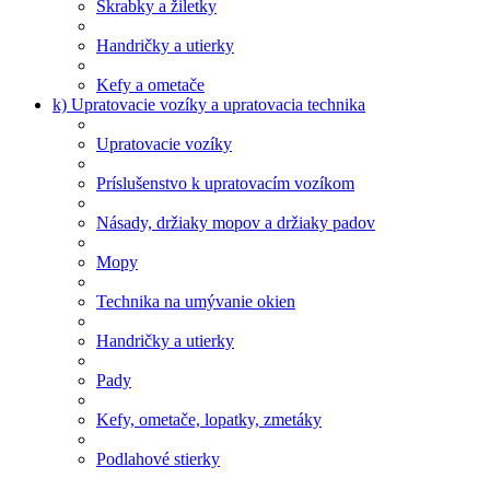
Škrabky a žiletky
Handričky a utierky
Kefy a ometače
k) Upratovacie vozíky a upratovacia technika
Upratovacie vozíky
Príslušenstvo k upratovacím vozíkom
Násady, držiaky mopov a držiaky padov
Mopy
Technika na umývanie okien
Handričky a utierky
Pady
Kefy, ometače, lopatky, zmetáky
Podlahové stierky