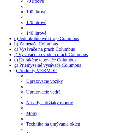
70 litrové
100 litrové
120 litrové
140 litrové
c) Jednokotúčové stroje Columbus
b) Zametače Columbus
d) Vysávače na prach Columbus
f) Vysávače na vodu a prach Columbus
e) Extrakčné tepovače Columbus
g) Priemyselné vysávače Columbus
j) Produkty VERMOP
Upratovacie vozíky
Upratovacie vedrá
Násady a držiaky mopov
Mopy
Technika na umývanie okien