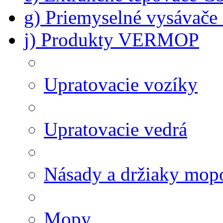
g) Priemyselné vysávač
j) Produkty VERMOP
Upratovacie vozíky
Upratovacie vedrá
Násady a držiaky mop
Mopy