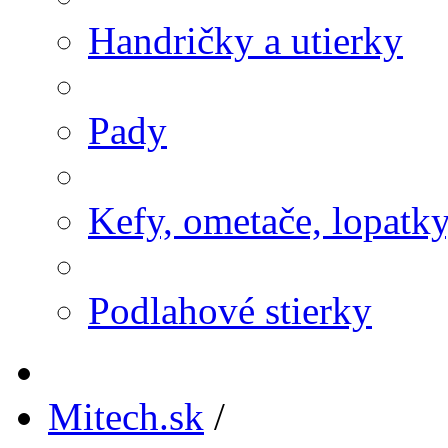
Handričky a utierky
Pady
Kefy, ometače, lopatk
Podlahové stierky
Mitech.sk
/