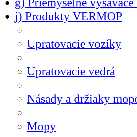
g) Priemyselné vysávač
j) Produkty VERMOP
Upratovacie vozíky
Upratovacie vedrá
Násady a držiaky mop
Mopy