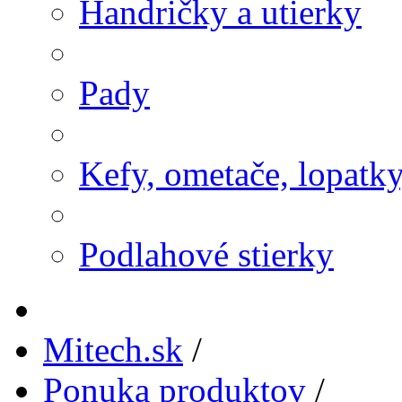
Handričky a utierky
Pady
Kefy, ometače, lopatk
Podlahové stierky
Mitech.sk
/
Ponuka produktov
/