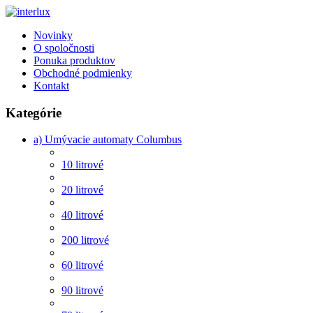
Novinky
O spoločnosti
Ponuka produktov
Obchodné podmienky
Kontakt
Kategórie
a) Umývacie automaty Columbus
10 litrové
20 litrové
40 litrové
200 litrové
60 litrové
90 litrové