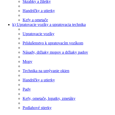
Škrabky a žiletky
Handričky a utierky
Kefy a ometače
k) Upratovacie vozíky a upratovacia technika
Upratovacie vozíky
Príslušenstvo k upratovacím vozíkom
Násady, držiaky mopov a držiaky padov
Mopy
Technika na umývanie okien
Handričky a utierky
Pady
Kefy, ometače, lopatky, zmetáky
Podlahové stierky