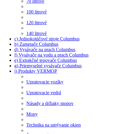
70 litrové
100 litrové
120 litrové
140 litrové
c) Jednokotúčové stroje Columbus
b) Zametače Columbus
d) Vysávače na prach Columbus
f) Vysávače na vodu a prach Columbus
e) Extrakčné tepovače Columbus
g) Priemyselné vysávače Columbus
j) Produkty VERMOP
Upratovacie vozíky
Upratovacie vedrá
Násady a držiaky mopov
Mopy
Technika na umývanie okien