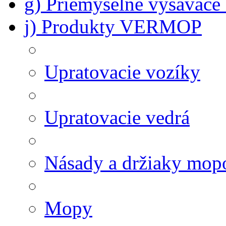
g) Priemyselné vysávač
j) Produkty VERMOP
Upratovacie vozíky
Upratovacie vedrá
Násady a držiaky mop
Mopy