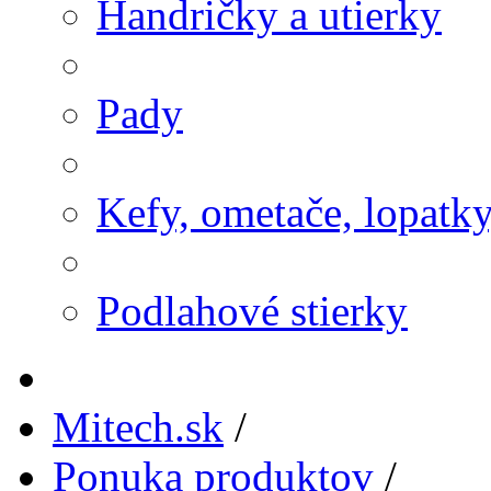
Handričky a utierky
Pady
Kefy, ometače, lopatk
Podlahové stierky
Mitech.sk
/
Ponuka produktov
/