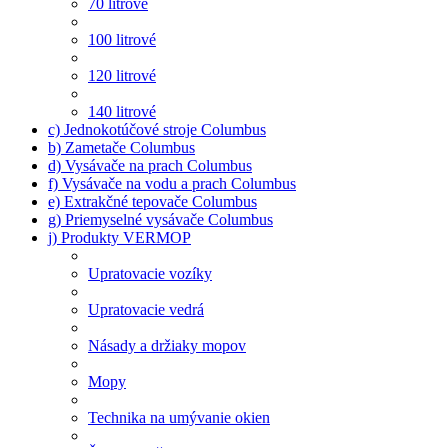
70 litrové
100 litrové
120 litrové
140 litrové
c) Jednokotúčové stroje Columbus
b) Zametače Columbus
d) Vysávače na prach Columbus
f) Vysávače na vodu a prach Columbus
e) Extrakčné tepovače Columbus
g) Priemyselné vysávače Columbus
j) Produkty VERMOP
Upratovacie vozíky
Upratovacie vedrá
Násady a držiaky mopov
Mopy
Technika na umývanie okien