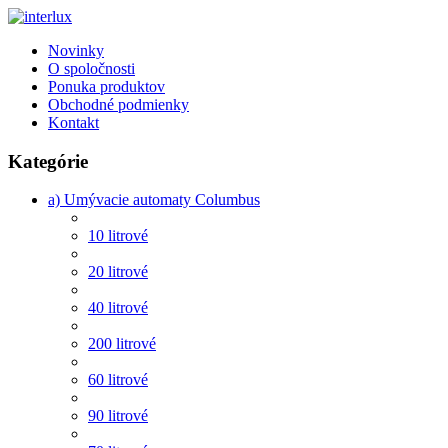
Novinky
O spoločnosti
Ponuka produktov
Obchodné podmienky
Kontakt
Kategórie
a) Umývacie automaty Columbus
10 litrové
20 litrové
40 litrové
200 litrové
60 litrové
90 litrové