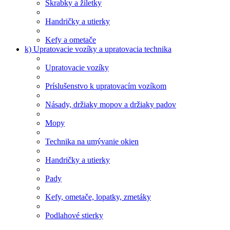
Škrabky a žiletky
Handričky a utierky
Kefy a ometače
k) Upratovacie vozíky a upratovacia technika
Upratovacie vozíky
Príslušenstvo k upratovacím vozíkom
Násady, držiaky mopov a držiaky padov
Mopy
Technika na umývanie okien
Handričky a utierky
Pady
Kefy, ometače, lopatky, zmetáky
Podlahové stierky