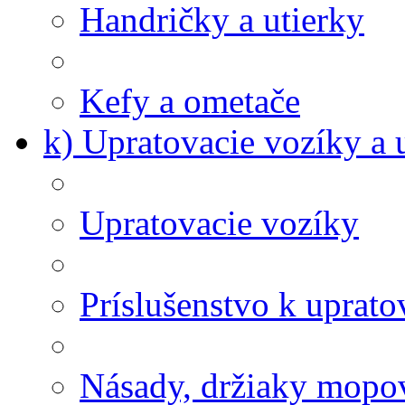
Handričky a utierky
Kefy a ometače
k) Upratovacie vozíky a 
Upratovacie vozíky
Príslušenstvo k uprat
Násady, držiaky mopov